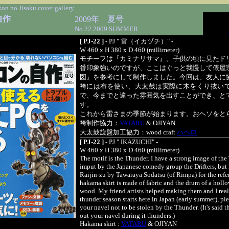
on no Jisaku cover gallery
自作
2009年 夏号
No.22 2009 SUMMER
[ PJ-22 ]
- PJ " 雷（イカヅチ）" -
W 460 x H 380 x D 460 (millimeter)
モチーフは『カミナリサマ』。子供の頃に見たド
番印象強いのですが、ここはぐっと我慢して俵屋
図』を参考にして制作しました。今回は、友人に
袴には布を使い、大太鼓は実際に木をくり抜い
で、今までと違った雰囲気を出すことができ、と
す。
これから雷さまの季節が始まります。おヘソをと
袴制作協力：
VATARU
& OJIYAN
大太鼓旋盤加工協力：wood craft
ハヘロ
[ PJ-22 ]
- PJ " IKAZUCHI" -
W 460 x H 380 x D 460 (millimeter)
The motif is the Thunder. I have a strong image of th
imput by the Japanese comedy group the Drifters, but 
Raijin-zu by Tawaraya Sodatsu (of Rimpa) for the refe
hakama skirt is made of fabric and the drum of a holl
wood. My friend artists helped making them and I reall
thunder season starts here in Japan (early summer), ple
your navel not to be stolen by the Thunder. (It's said 
out your navel during it thunders.)
Hakama skirt :
VATARU
& OJIYAN