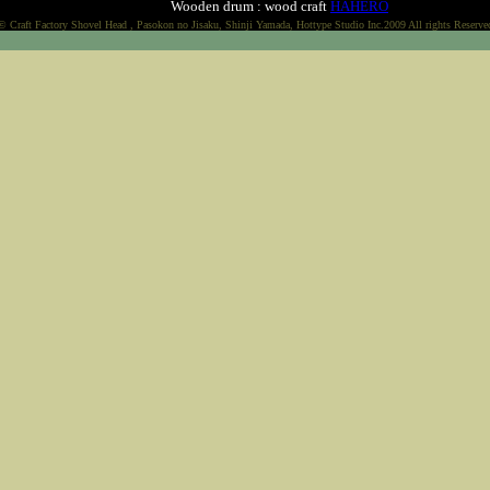
Wooden drum : wood craft
HAHERO
© Craft Factory Shovel Head , Pasokon no Jisaku, Shinji Yamada, Hottype Studio Inc.2009 All rights Reserve