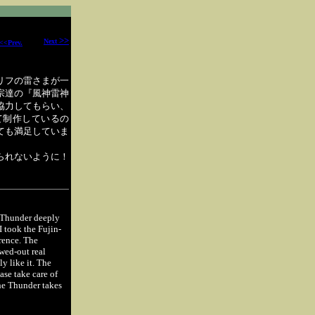
>>
Next
<<Prev.
リフの雷さまが一
宗達の『風神雷神
協力してもらい、
て制作しているの
ても満足していま
られないように！
e Thunder deeply
I took the Fujin-
rence. The
owed-out real
y like it. The
ase take care of
the Thunder takes