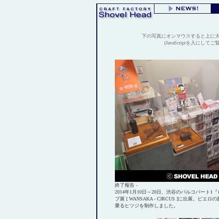
下の写真にオンマウスすると上に
(JavaScriptを入にして
終了報告 -
2014年1月10日～20日、渋谷のパルコパート
プ展 [ WANSAKA - CIRCUS ]に出展。
乗るヒツジを制作しました。