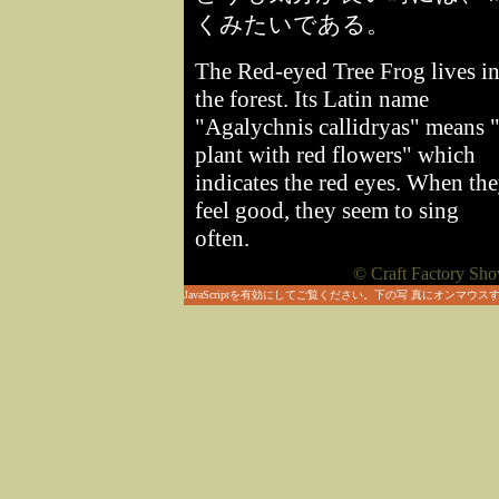
くみたいである。
The Red-eyed Tree Frog lives i
the forest. Its Latin name
"Agalychnis callidryas" means 
plant with red flowers" which
indicates the red eyes. When th
feel good, they seem to sing
often.
© Craft Factory Sho
JavaScriptを有効にしてご覧ください。下の写 真にオンマ