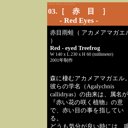
Shovel Head web gallery
03.［ 赤 目 ］
- Red Eyes -
赤目雨蛙（ アカメアマガエ
）
Red - eyed Treefrog
W 140 x L 230 x H 60
(millimeter)
2001年制作
森に棲むアカメアマガエル
彼らの学名（Agalychnis
callidryas）の由来は、属名
『赤い花の咲く植物』の意
で、赤い目の事を指してい
る。
どうも気分が良い時には、