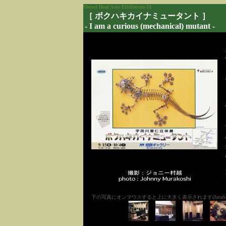
Shovel Head Solo Exhibitions 01
［ ボクハキカイナミュータント ］
- I am a curious (mechanical) mutant -
下の写真にオンマウスすると上に大きく表示されます(JavaSc