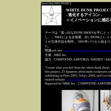
Shovel Head NIKE PROJECT
WHITE DUNK PROJEC
- 進化するアイコン -
＜イノベーションに感応
テーマは『真っ白なDUNK SHOESを手に
し。』NIKEによる企画展。白いDUNKとい
トが立体作品を制作。 2003年パリから始まり
た。
関連web site :
www.whitedunk.com
,
freshnessma
主催 : NIKE Inc.
協力 : COMPOUND, SARTORIA, WIEDEN + K
"Create what you feel from the white dunk shoes. T
this project, 25 Japanese artist made sculptures u
exhibiting in Paris 2003, Tokyo 2004, and Los A
related website :
www.whitedunk.com
,
freshness
Suppoted by NIKE Inc. , COMPOUND, SARTO