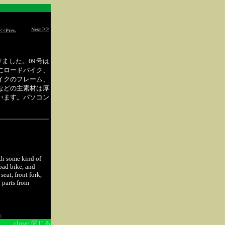
>>
Next
<<Prev.
りました。09号は
にロードバイク、
イクのフレーム、
などの主素材は厚
います。パソコン
th some kind of
oad bike, and
eat, front fork,
 parts from
d
close/ 閉じる