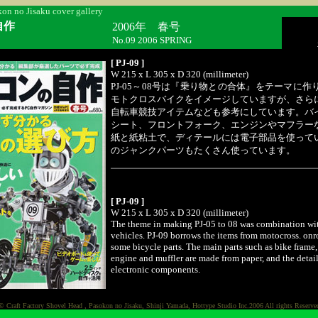
on no Jisaku cover gallery
自作
2006年 春号
No.09 2006 SPRING
[ PJ-09 ]
W 215 x L 305 x D 320 (millimeter)
PJ-05～08号は『乗り物との合体』をテーマに作
モトクロスバイクをイメージしていますが、さら
自転車競技アイテムなども参考にしています。バ
シート、フロントフォーク、エンジンやマフラー
紙と紙粘土で、ディテールには電子部品を使って
のジャンクパーツもたくさん使っています。
[ PJ-09 ]
W 215 x L 305 x D 320 (millimeter)
The theme in making PJ-05 to 08 was combination wi
vehicles. PJ-09 borrows the items from motocross. onr
some bicycle parts. The main parts such as bike frame, s
engine and muffler are made from paper, and the detail
electronic components.
© Craft Factory Shovel Head , Pasokon no Jisaku, Shinji Yamada, Hottype Studio Inc.2006 All rights Reserve