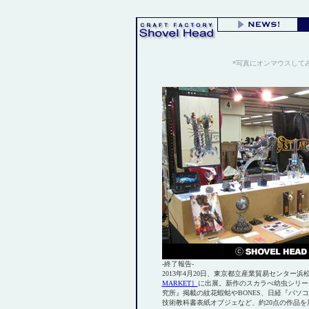
*写真にオンマウスして
-終了報告-
2013年4月20日、東京都立産業貿易センター浜
MARKET］
に出展。新作のスカラべ幼虫シリー
究所』掲載の紋花蝦蛄やBONES、日経『パソ
技術教科書表紙オブジェなど、約20点の作品を