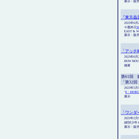
展示・販
『東京蟲
2023年6
※最終日
S
EAST & 
展示・販
「アッチ
2023年6月
HOW HOU
個展
第61回
「第32
2023年5
"
0・MORO
展示
「ワンダー
2023年2
[絶対少年＆
展示・販