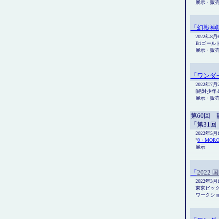
展示・販
「幻獣神話
2022年8
B1ゴール
展示・販
「ワンダー
2022年7
[絶対少年＆
展示・販
第60回
「第31
2022年5
"
0・MORO
展示
「
2022
2022年3月
東京ビッ
ワークシ