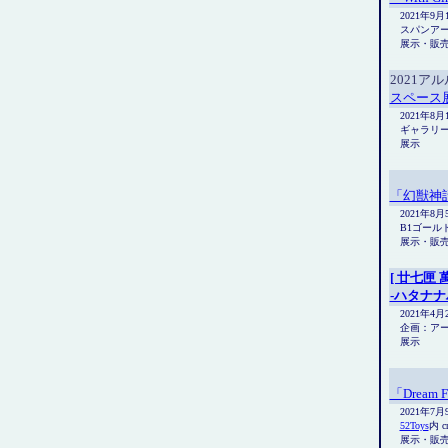
2021年9
スパンア
展示・販
2021ア
スペース
2021年8
ギャラリー
展示
「幻獣神話
2021年8
B1ゴール
展示・販
[ 廿七匣 
-ハタナナ
2021年4
企画：ア
展示
「Dream F
2021年7
52Toys
内 c
展示・販