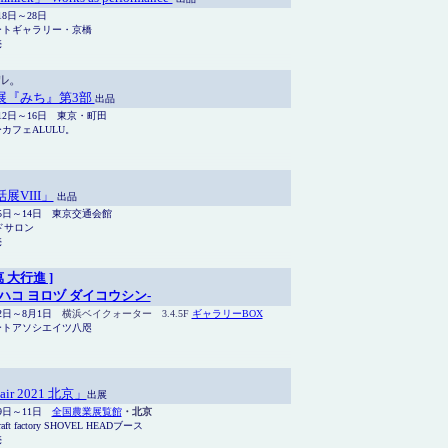
月18日～28日
ートギャラリー・京橋
売
ルル。
展『みち』第3部
出品
月12日～16日 東京・町田
カフェALULU。
展VIII」
出品
月5日～14日 東京交通会館
ドサロン
売
萬 大行進 ]
ハコ ヨロヅ ダイコウシン-
月2日～8月1日
横浜ベイクォーター 3.4.5F
ギャラリーBOX
ートアソシエイツ八咫
air 2021 北京」
出展
月9日～11日
全国農業展覧館
・北京
raft factory SHOVEL HEADブース
売