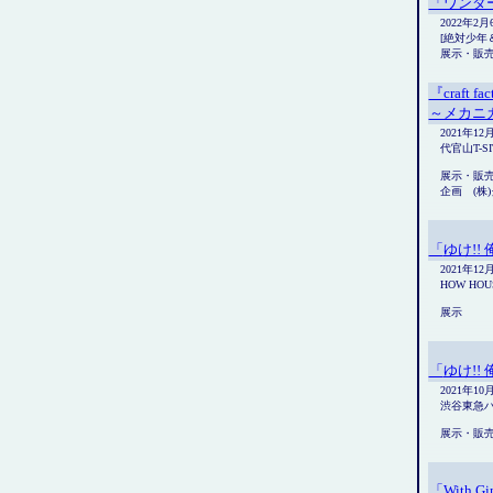
「ワンダー
2022年2
[絶対少年＆
展示・販
『craft 
～メカニ
2021年12
代官山T-S
展示・販
企画 (株
「
ゆけ!! 
2021年12
HOW HOU
展示
「
ゆけ!! 
2021年10
渋谷東急ハ
展示・販
「With Gim