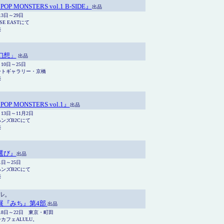
POP MONSTERS vol.1 B-SIDE』
出品
13日～29日
SE EAST
にて
売
幻想」
出品
2月10日～25日
ートギャラリー・京橋
売
POP MONSTERS vol.1』
出品
月13日～11月2日
ンズB2Cにて
売
選び』
出品
1日～25日
ンズB2Cにて
売
ルル。
展『みち』第4部
出品
月18日～22日 東京・町田
カフェALULU。