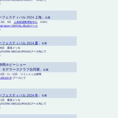
売
フェスティバル 2024 上海」
出展
0月2日、3日
上海新国際博覧中心
SNIEC
raft factory SHOVEL HEADブース
売
フェスティバル 2024 夏
」
出展
月28日 幕張メッセ
FLYING MEGALOPOLIS]ブース内にて
売
 静岡ホビーショー
回 モデラーズクラブ合同展」
出展
月10日・11・12日 ツインメッセ静岡
-HEAD+K
"
ブースにて
フェスティバル 2024 冬
」
出展
月11日 幕張メッセ
FLYING MEGALOPOLIS]ブース内にて
売