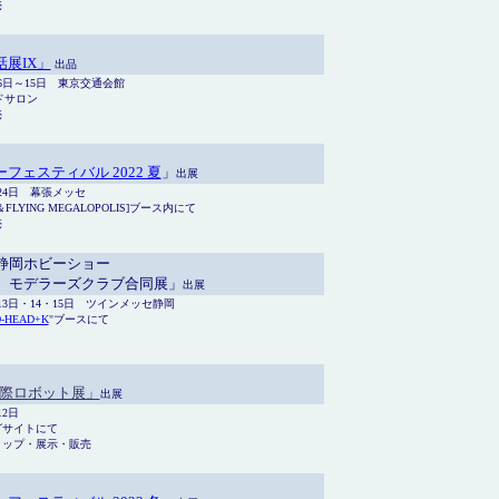
売
展IX」
出品
月6日～15日 東京交通会館
ドサロン
売
フェスティバル 2022 夏
」
出展
月24日 幕張メッセ
FLYING MEGALOPOLIS]ブース内にて
売
 静岡ホビーショー
回 モデラーズクラブ合同展」
出展
月13日・14・15日 ツインメッセ静岡
-HEAD+K
"
ブースにて
 国際ロボット展」
出展
12日
グサイトにて
ョップ・展示・販売