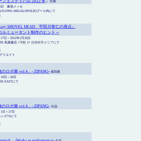
フェスティバル 2022 冬
」
出展
月6日 幕張メッセ
FLYING MEGALOPOLIS]ブース内にて
売
factory SHOVEL HEAD 宇田川誉仁の視点』
カルミュータント制作のヒント～
月27日～2022年2月26日
ITE 蔦屋書店
1号館 1F 自然科学エリア
にて
売
)グリエイト
-
俺のロボ展 vol.4
」- ZIPANG
巡回展
月10日～26日
SE EAST
にて
-
俺のロボ展 vol.4
」- ZIPANG
出品
月1日～27日
ンズ7Aにて
売
mick」-Works as performance-
出品