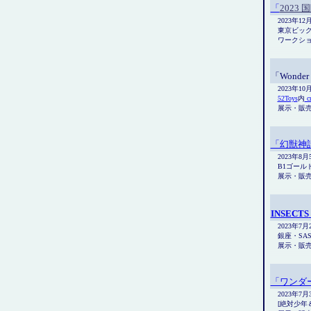
「
2023
2023年12
東京ビッ
ワークシ
「Wonder 
2023年1
52Toys
内
c
展示・販
「幻獣神
2023年8
B1ゴール
展示・販
INSECTS
2023年7
銀座・SASA
展示・販
「ワンダー
2023年7
[絶対少年＆