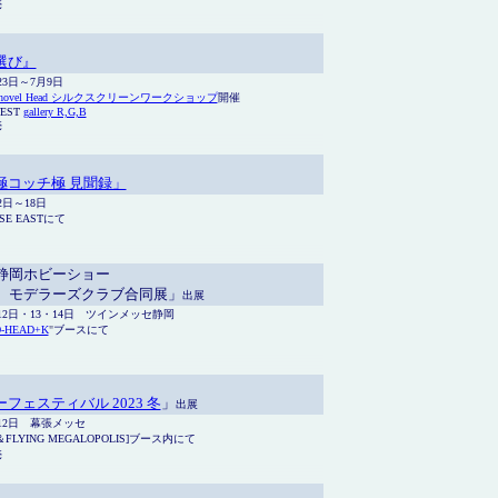
売
選び』
月23日～7月9日
hovel Head シルクスクリーンワークショップ
開催
WEST
gallery R,G,B
売
極コッチ極 見聞録」
2日～18日
SE EASTにて
 静岡ホビーショー
回 モデラーズクラブ合同展」
出展
月12日・13・14日 ツインメッセ静岡
-HEAD+K
"
ブースにて
フェスティバル 2023 冬
」
出展
月12日 幕張メッセ
FLYING MEGALOPOLIS]ブース内にて
売