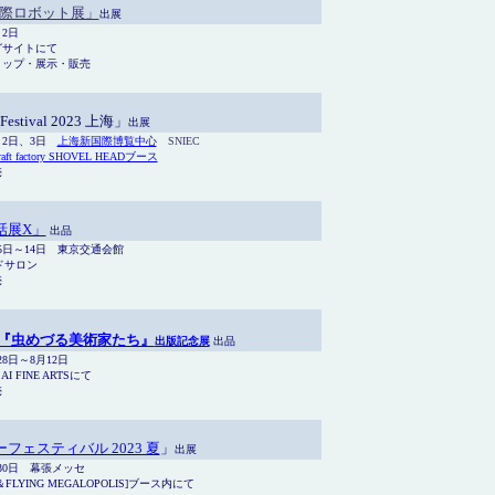
 国際ロボット展」
出展
月2日
グサイトにて
ョップ・展示・販売
Festival 2023 上海」
出展
0月2日、3日
上海新国際博覧中心
SNIEC
raft factory SHOVEL HEADブース
売
話展X」
出品
月5日～14日 東京交通会館
ドサロン
売
『虫めづる美術家たち』
出版記念展
出品
月28日～8月12日
I FINE ARTSにて
売
フェスティバル 2023 夏
」
出展
月30日 幕張メッセ
FLYING MEGALOPOLIS]ブース内にて