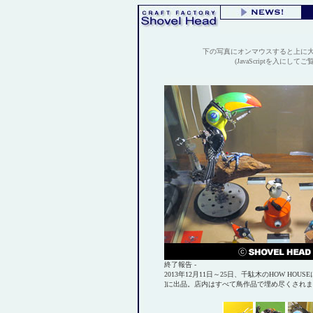
下の写真にオンマウスすると上に
(JavaScriptを入にして
終了報告 -
2013年12月11日～25日、千駄木のHOW HOU
]に出品。店内はすべて鳥作品で埋め尽くされ