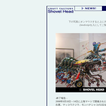
下の写真にオンマウスすると上に
(JavaScriptを入にして
-終了報告 -
2008年9月10日～14日に上海マートで開催され
出展。マッコウクジラ、モンハナシャコの2点