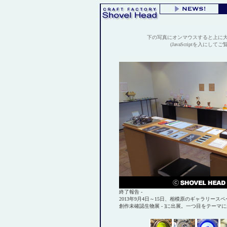
下の写真にオンマウスすると上に
(JavaScriptを入にして
終了報告 -
2013年9月4日～15日、相模原のギャラリースペー
創作未確認生物展 - ]に出展。一つ目をテーマ