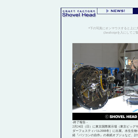
*下の写真にオンマウスすると上に
(JavaScriptを入にして
-終了報告 -
2月24日（日）に東京国際展示場（東京ビッグ
ダーフェスティバル2008冬］に出展。水生生物
経『パソコンの自作』の表紙オブジェなど、計