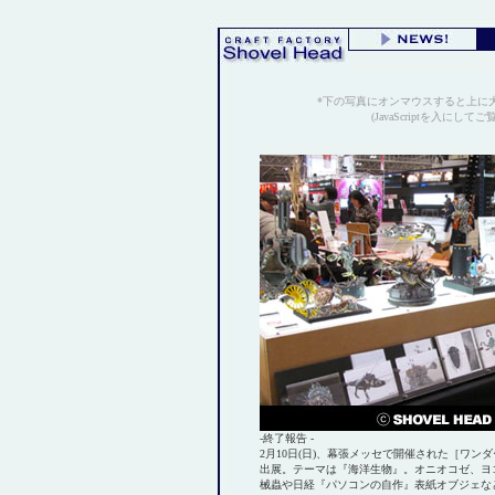
*下の写真にオンマウスすると上に
(JavaScriptを入にして
-終了報告 -
2月10日(日)、幕張メッセで開催された［ワンダ
出展。
テーマは『海洋生物』。オニオコゼ、ヨ
械蟲や日経『パソコンの自作』表紙オブジェなど